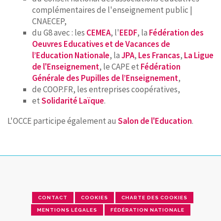
complémentaires de l'enseignement public |
CNAECEP,
du G8 avec : les
CEMEA
, l'
EEDF
, la
Fédération des
Oeuvres Educatives et de Vacances de
l’Education Nationale
, la
JPA
,
Les Francas
,
La Ligue
de l'Enseignement
, le CAPE et
Fédération
Générale des Pupilles de l’Enseignement
,
de COOP.FR, les entreprises coopératives,
et
Solidarité Laïque
.
L'OCCE participe également au
Salon de l'Education
.
CONTACT
COOKIES
CHARTE DES COOKIES
MENTIONS LÉGALES
FÉDÉRATION NATIONALE