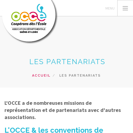
L'OCCE
LES PARTENARIATS
GERER SA COOPERATIVE
ACTIONS PÉDAGOGIQUES
ACCUEIL
LES PARTENARIATS
RESSOURCES PÉDAGOGIQUES
PRETS ET SERVICES
L'OCCE a de nombreuses missions de
RECHERCHER
représentation et de partenariats avec d'autres
associations.
CONTACT
L'OCCE & les conventions de