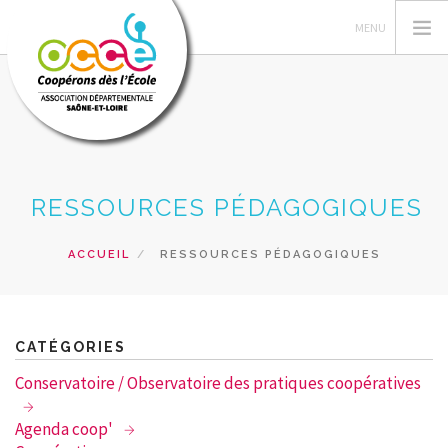
L'OCCE
RESSOURCES PÉDAGOGIQUES
GERER SA COOPERATIVE
ACTIONS PÉDAGOGIQUES
ACCUEIL
RESSOURCES PÉDAGOGIQUES
RESSOURCES PÉDAGOGIQUES
PRETS ET SERVICES
RECHERCHER
CATÉGORIES
Conservatoire / Observatoire des pratiques coopératives
CONTACT
Agenda coop'